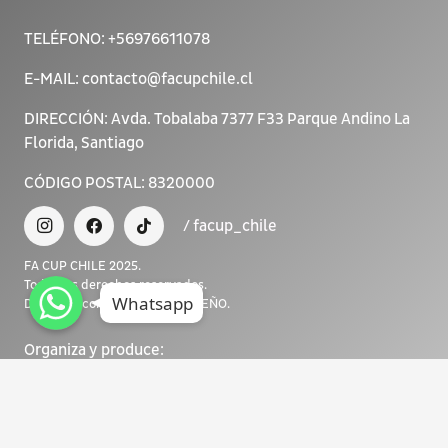
TELÉFONO:
+56976611078
E-MAIL:
contacto@facupchile.cl
DIRECCIÓN:
Avda. Tobalaba 7377 F33 Parque Andino La
Florida, Santiago
CÓDIGO POSTAL:
8320000
/ facup_chile
FA CUP CHILE 2025.
WhatsApp
WhatsApp
Todos los derechos reservados.
WhatsApp
Whatsapp
Diseñado con <3 por NOUSDISEÑO.
Organiza y produce: