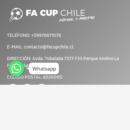
TELÉFONO:
+56976611078
E-MAIL:
contacto@facupchile.cl
DIRECCIÓN:
Avda. Tobalaba 7377 F33 Parque Andino La
WhatsApp
WhatsApp
Florida, Santiago
WhatsApp
Whatsapp
CÓDIGO POSTAL:
8320000
/ facup_chile
FA CUP CHILE 2025.
Todos los derechos reservados.
Diseñado con <3 por NOUSDISEÑO.
Organiza y produce: