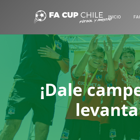
INICIO
FA
¡Dale campe
levanta