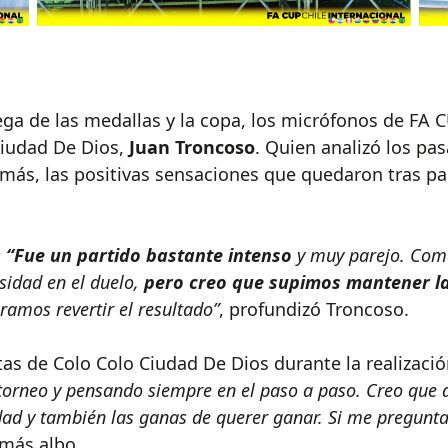
trega de las medallas y la copa, los micrófonos de FA
Ciudad De Dios,
Juan Troncoso
. Quien analizó los pasa
demás, las positivas sensaciones que quedaron tras p
.
“Fue un partido bastante intenso
y muy parejo. Come
sidad en el duelo,
pero creo que supimos mantener l
ramos revertir el resultado”
, profundizó Troncoso.
tas de Colo Colo Ciudad De Dios durante la realizaci
n torneo y pensando siempre en el paso a paso. Creo que 
dad y también las ganas de querer ganar. Si me pregunt
amás albo.